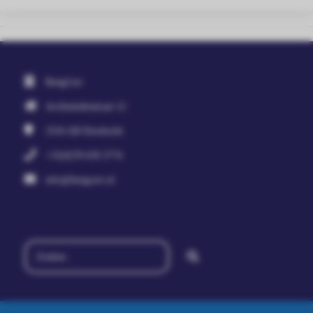
BengCert
Archimedesstraat 12
3316 AB
Dordrecht
+31(0)78 639 3774
info@bengcert.nl